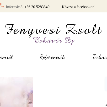
call
Információ:
+36 20 5283840
Kövess a facebookon!
amról
Referenciák
Techni
_kezdokepek2_v2
S
f
L