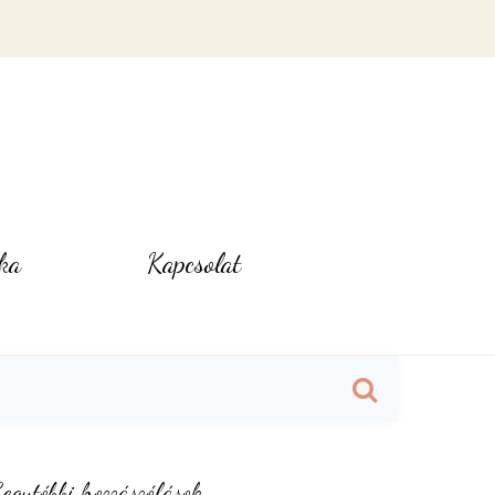
ka
Kapcsolat
earch
or:
egutóbbi hozzászólások