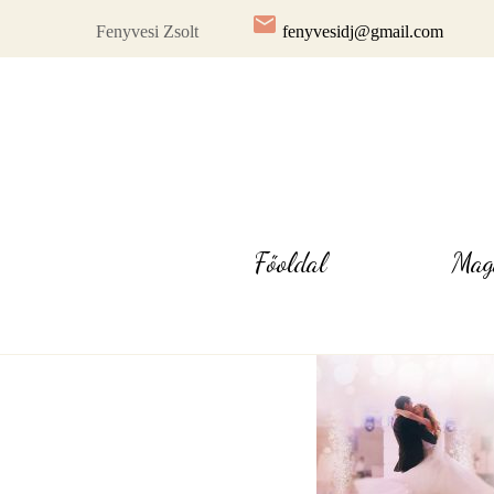
Skip
email
Fenyvesi Zsolt
fenyvesidj@gmail.com
to
content
Főoldal
Mag
fenyvesizsolt