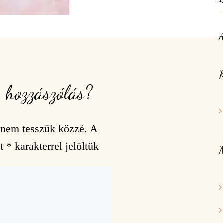
K
 hozzászólás?
 nem tesszük közzé.
A
et
*
karakterrel jelöltük